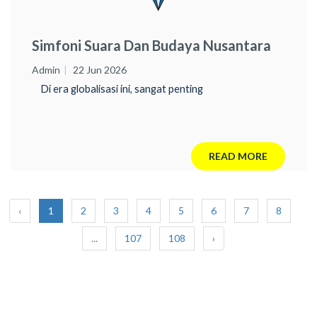
Simfoni Suara Dan Budaya Nusantara
Admin
22 Jun 2026
Di era globalisasi ini, sangat penting
READ MORE
‹
1
2
3
4
5
6
7
8
...
107
108
›