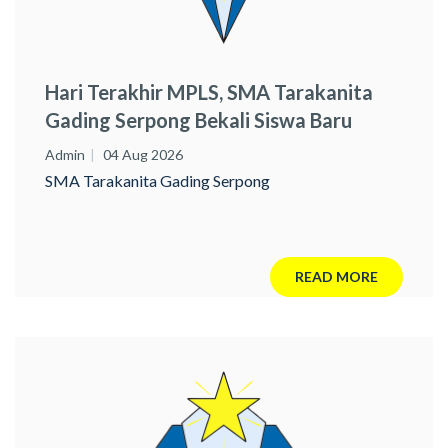
Hari Terakhir MPLS, SMA Tarakanita
Gading Serpong Bekali Siswa Baru
Literasi Digital Dan Pencegahan
Admin
04 Aug 2026
Narkoba MPLS 2026
SMA Tarakanita Gading Serpong
READ MORE