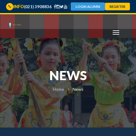
INFO
(021) 3908836
LOGIN ALUMNI
REGISTER
NEWS
Home
News