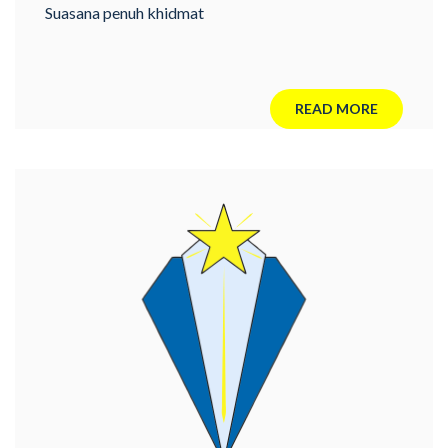
Tarakanita Gading Serpong
Suasana penuh khidmat
READ MORE